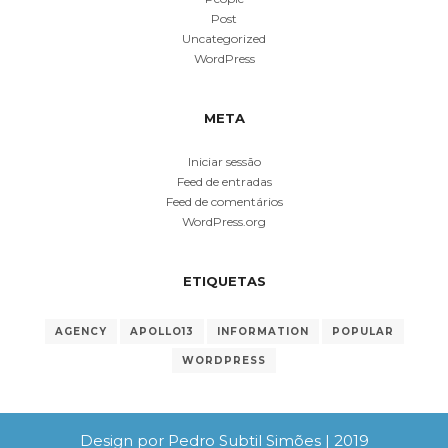
Post
Uncategorized
WordPress
META
Iniciar sessão
Feed de entradas
Feed de comentários
WordPress.org
ETIQUETAS
AGENCY
APOLLO13
INFORMATION
POPULAR
WORDPRESS
Design por Pedro Subtil Simões | 2019